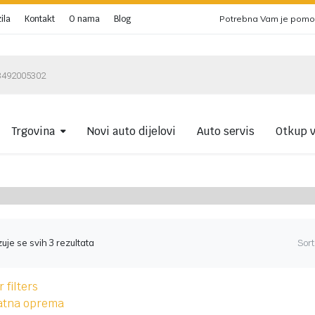
ila
Kontakt
O nama
Blog
Potrebna Vam je pom
Trgovina
Novi auto dijelovi
Auto servis
Otkup v
Volkswagen
ijelove!
Audi
uje se svih 3 rezultata
Sort
Škoda
Seat
 filters
atna oprema