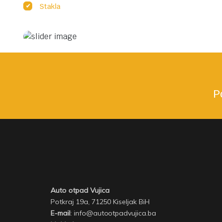
Stakla
AUTO SERVIS "VUJICA"
Redovni servisi i
ugradnja dijelova za sva
vozila.
P
Saznaj više
Auto otpad Vujica
Potkraj 19a, 71250 Kiseljak BiH
E-mail
: info@autootpadvujica.ba