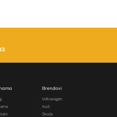
33
 nama
Brendovi
g
Volkswagen
nama
Audi
ntakt
Škoda