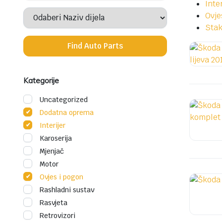
Stakla
Inter
Ovje
Ovjes i pogon
Stak
Interijer
Find Auto Parts
Rasvjeta
Dodatna oprema
Kategorije
Uncategorized
Dodatna oprema
Interijer
Karoserija
Mjenjač
Motor
Ovjes i pogon
Rashladni sustav
Rasvjeta
Retrovizori