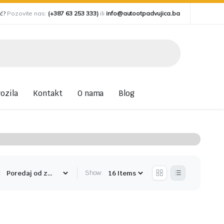
oć?
Pozovite nas:
(+387 63 253 333)
ili
info@autootpadvujica.ba
ozila
Kontakt
O nama
Blog
:
Show: