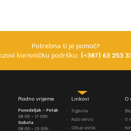
Potrebna ti je pomoć?
ozovi korisničku podršku:
(+387) 63 253 3
Radno vrijeme
Linkovi
O
Ponedeljak – Petak
Trgovina
Blo
08:00 – 17:00h
Auto servis
O 
Subota
Otkup vozila
Ko
08:00 – 15:00h