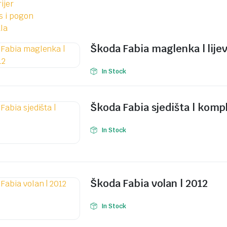
ijer
s i pogon
la
Škoda Fabia maglenka | lije
In Stock
Škoda Fabia sjedišta | komp
In Stock
Škoda Fabia volan | 2012
In Stock