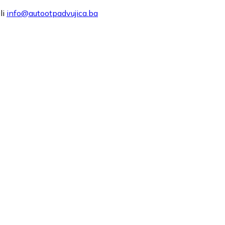
ili
info@autootpadvujica.ba