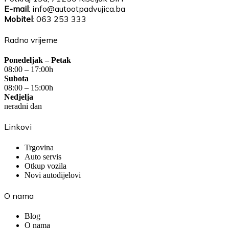
E-mail
: info@autootpadvujica.ba
Mobitel
: 063 253 333
Radno vrijeme
Ponedeljak – Petak
08:00 – 17:00h
Subota
08:00 – 15:00h
Nedjelja
neradni dan
Linkovi
Trgovina
Auto servis
Otkup vozila
Novi autodijelovi
O nama
Blog
O nama