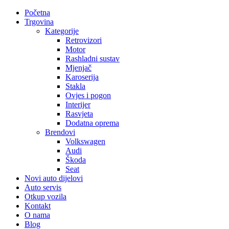
Početna
Trgovina
Kategorije
Retrovizori
Motor
Rashladni sustav
Mjenjač
Karoserija
Stakla
Ovjes i pogon
Interijer
Rasvjeta
Dodatna oprema
Brendovi
Volkswagen
Audi
Škoda
Seat
Novi auto dijelovi
Auto servis
Otkup vozila
Kontakt
O nama
Blog