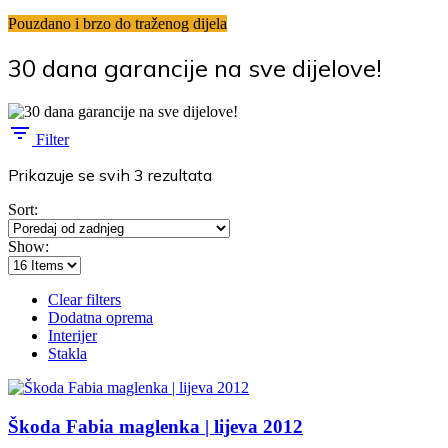
Pouzdano i brzo do traženog dijela
30 dana garancije na sve dijelove!
Filter
Poredano
Prikazuje se svih 3 rezultata
po
Sort:
najnovijem
Show:
Clear filters
Dodatna oprema
Interijer
Stakla
Škoda Fabia maglenka | lijeva 2012