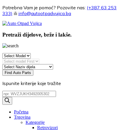
Potrebna Vam je pomoć?
Pozovite nas:
(+387 63 253
333)
ili
info@autootpadvujica.ba
Pretraži dijelove, brže i lakše.
Find Auto Parts
Ispunite kriterije koje tražite
Products
search
Početna
Trgovina
Kategorije
Retrovizori