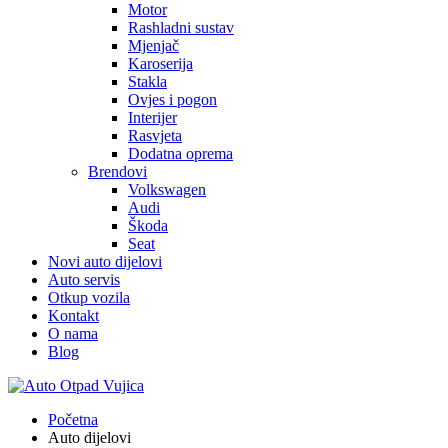
Motor
Rashladni sustav
Mjenjač
Karoserija
Stakla
Ovjes i pogon
Interijer
Rasvjeta
Dodatna oprema
Brendovi
Volkswagen
Audi
Škoda
Seat
Novi auto dijelovi
Auto servis
Otkup vozila
Kontakt
O nama
Blog
Početna
Auto dijelovi