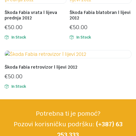
Škoda Fabia vrata | lijeva
Škoda Fabia blatobran | lijevi
prednja 2012
2012
€
50.00
€
50.00
In Stock
In Stock
Škoda Fabia retrovizor | lijevi 2012
€
50.00
In Stock
Potrebna ti je pomoć?
Pozovi korisničku podršku:
(+387) 63
253 333