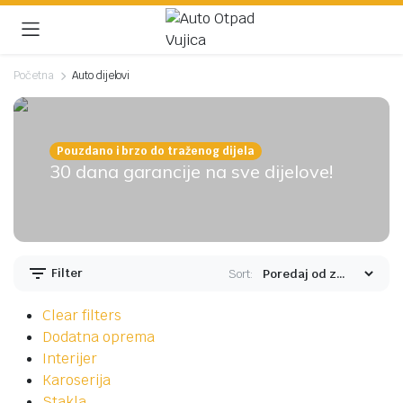
Početna
Auto dijelovi
Pouzdano i brzo do traženog dijela
30 dana garancije na sve dijelove!
Filter
Sort:
Clear filters
Dodatna oprema
Interijer
Karoserija
Stakla