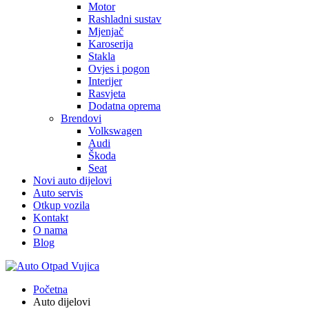
Motor
Rashladni sustav
Mjenjač
Karoserija
Stakla
Ovjes i pogon
Interijer
Rasvjeta
Dodatna oprema
Brendovi
Volkswagen
Audi
Škoda
Seat
Novi auto dijelovi
Auto servis
Otkup vozila
Kontakt
O nama
Blog
Početna
Auto dijelovi