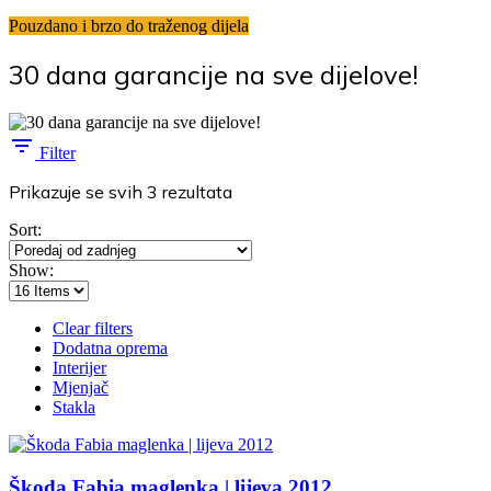
Pouzdano i brzo do traženog dijela
30 dana garancije na sve dijelove!
Filter
Poredano
Prikazuje se svih 3 rezultata
po
Sort:
najnovijem
Show:
Clear filters
Dodatna oprema
Interijer
Mjenjač
Stakla
Škoda Fabia maglenka | lijeva 2012