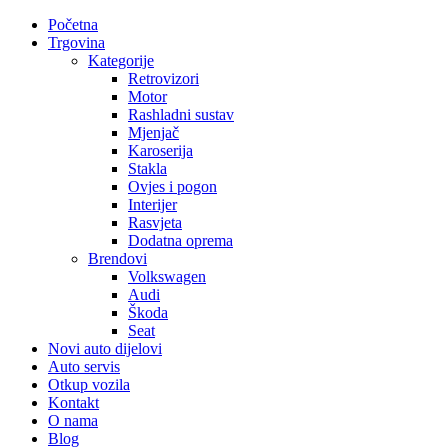
Početna
Trgovina
Kategorije
Retrovizori
Motor
Rashladni sustav
Mjenjač
Karoserija
Stakla
Ovjes i pogon
Interijer
Rasvjeta
Dodatna oprema
Brendovi
Volkswagen
Audi
Škoda
Seat
Novi auto dijelovi
Auto servis
Otkup vozila
Kontakt
O nama
Blog