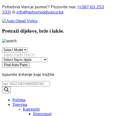
Potrebna Vam je pomoć?
Pozovite nas:
(+387 63 253
333)
ili
info@autootpadvujica.ba
Pretraži dijelove, brže i lakše.
Find Auto Parts
Ispunite kriterije koje tražite
Products
search
Početna
Trgovina
Kategorije
Retrovizori