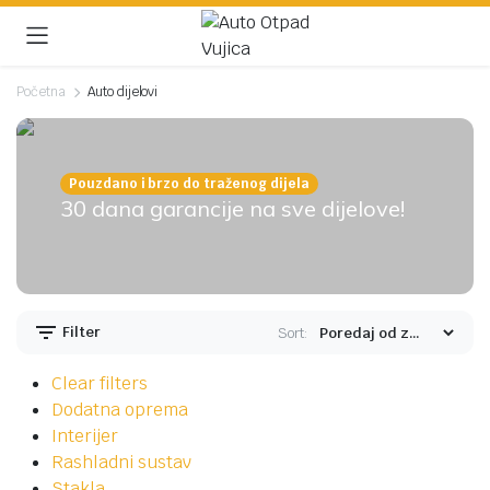
Početna
Auto dijelovi
Pouzdano i brzo do traženog dijela
30 dana garancije na sve dijelove!
Filter
Sort:
Clear filters
Dodatna oprema
Interijer
Rashladni sustav
Stakla