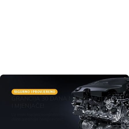
SIGURNO I PROVJERENO
GRANCIJA 30 DANA NA SVE MOTORE
I MJENJAČE!
Uz svaki kupljeni kompletan motor ili mjenjač dobijate 30
dana garancije na ispravnost.