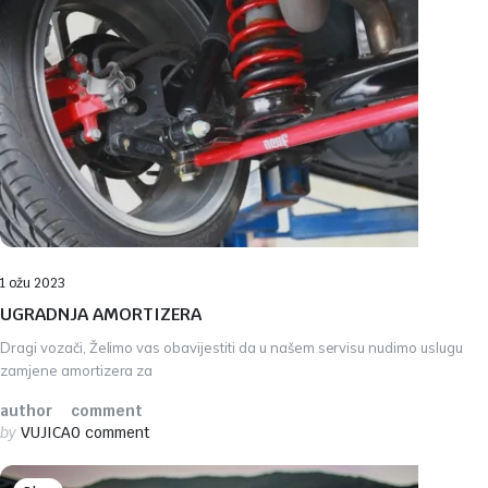
1 ožu 2023
UGRADNJA AMORTIZERA
Dragi vozači, Želimo vas obavijestiti da u našem servisu nudimo uslugu
zamjene amortizera za
author
comment
by
VUJICA
0 comment