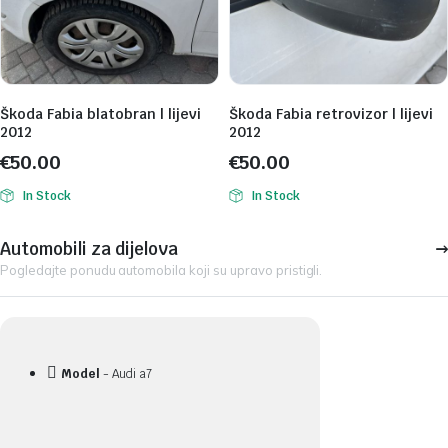
Škoda Fabia blatobran | lijevi
Škoda Fabia retrovizor | lijevi
2012
2012
€
50.00
€
50.00
In Stock
In Stock
Automobili za dijelova
Pogledajte ponudu automobila koji su upravo pristigli.
Model
- Audi a7