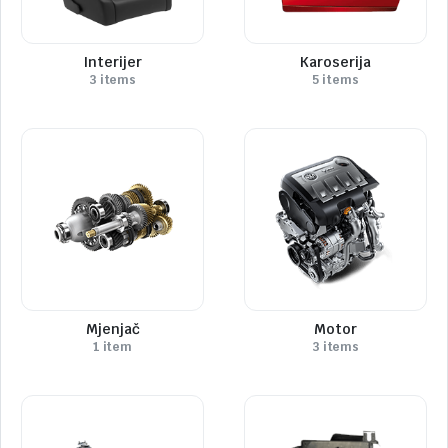
Interijer
Karoserija
3 items
5 items
Mjenjač
Motor
1 item
3 items