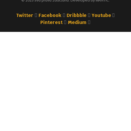
© 2023 Sva prava zadržana. Developed by MANTIC.
Twitter
Facebook
Dribbble
Youtube
Pinterest
Medium