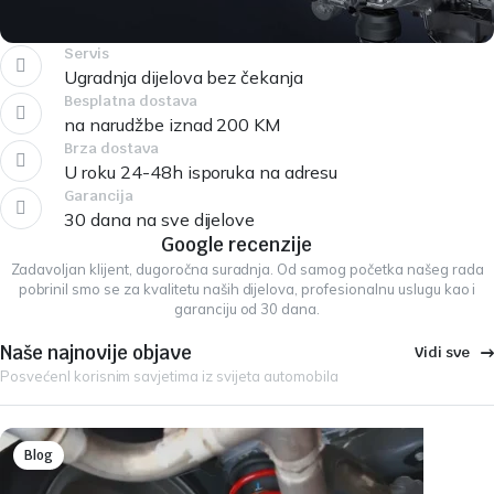
Servis
Ugradnja dijelova bez čekanja
Besplatna dostava
na narudžbe iznad 200 KM
Brza dostava
U roku 24-48h isporuka na adresu
Garancija
30 dana na sve dijelove
Google recenzije
Zadavoljan klijent, dugoročna suradnja. Od samog početka našeg rada
pobrinil smo se za kvalitetu naših dijelova, profesionalnu uslugu kao i
garanciju od 30 dana.
Naše najnovije objave
Vidi sve
PosvećenI korisnim savjetima iz svijeta automobila
Blog