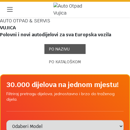
AUTO OTPAD & SERVIS
VUJICA
Polovni i novi autodijelovi za sva Europska vozila
PO NAZIVU
PO KATALOŠKOM
30.000 dijelova na jednom mjestu!
Filtriraj pretragu dijelova, jednostavno i brzo do traženog
dijela.