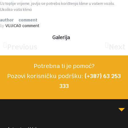
Uz toplije vrijeme, javlja se potreba korištenja klime u vašem vozilu.
Ukoliko vaša klima
author
comment
by
VUJICA
0 comment
Galerija
Previous
Next
Potrebna ti je pomoć?
Pozovi korisničku podršku:
(+387) 63 253
333