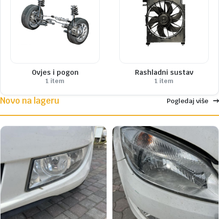
Ovjes i pogon
Rashladni sustav
1 item
1 item
Novo na lageru
Pogledaj više