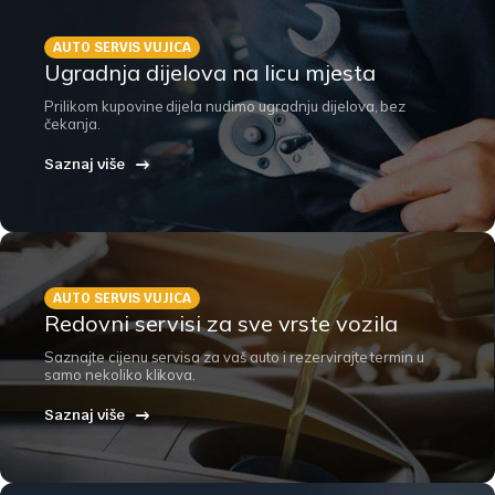
t
s
AUTO SERVIS VUJICA
s
Ugradnja dijelova na licu mjesta
e
a
Prilikom kupovine dijela nudimo ugradnju dijelova, bez
r
čekanja.
c
h
Saznaj više
AUTO SERVIS VUJICA
Redovni servisi za sve vrste vozila
Saznajte cijenu servisa za vaš auto i rezervirajte termin u
samo nekoliko klikova.
Saznaj više