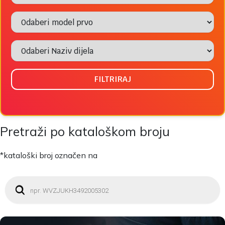
FILTRIRAJ
Pretraži po kataloškom broju
*kataloški broj označen na
P
r
o
d
u
c