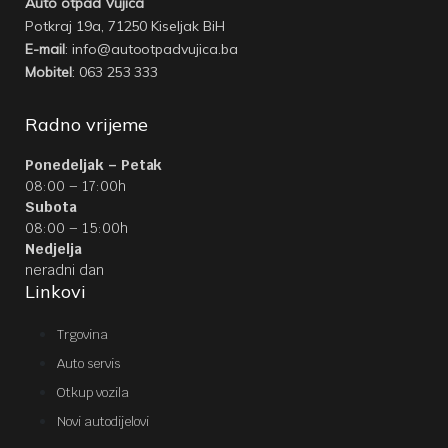
Auto otpad Vujica
Potkraj 19a, 71250 Kiseljak BiH
E-mail
: info@autootpadvujica.ba
Mobitel
: 063 253 333
Radno vrijeme
Ponedeljak – Petak
08:00 – 17:00h
Subota
08:00 – 15:00h
Nedjelja
neradni dan
Linkovi
Trgovina
Auto servis
Otkup vozila
Novi autodijelovi