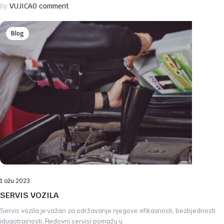
by
VUJICA
0 comment
Blog
1 ožu 2023
SERVIS VOZILA
Servis vozila je važan za održavanje njegove efikasnosti, bezbjednosti
idugotrajnosti. Redovni servisi pomažu u